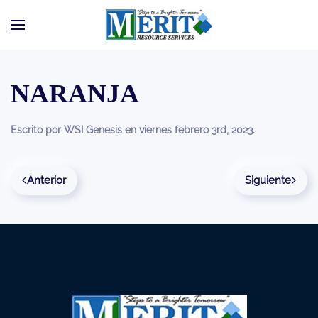
Ir al contenido principal
NARANJA
Escrito por
WSI Genesis
en
viernes febrero 3rd, 2023
.
Anterior
Siguiente